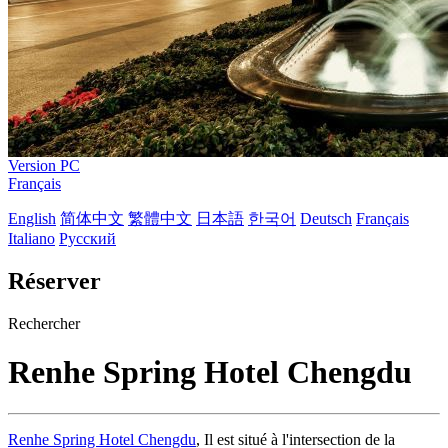
Version PC
Français
English
简体中文
繁體中文
日本語
한국어
Deutsch
Français
Italiano
Русский
Réserver
Rechercher
Renhe Spring Hotel Chengdu
Renhe Spring Hotel Chengdu
, Il est situé à l'intersection de la