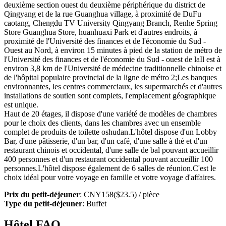
deuxième section ouest du deuxième périphérique du district de
Qingyang et de la rue Guanghua village, à proximité de DuFu
caotang, Chengdu TV University Qingyang Branch, Renhe Spring
Store Guanghua Store, huanhuaxi Park et d'autres endroits, à
proximité de l'Université des finances et de l'économie du Sud -
Ouest au Nord, à environ 15 minutes à pied de la station de métro de
l'Université des finances et de l'économie du Sud - ouest de laIl est à
environ 3,8 km de l'Université de médecine traditionnelle chinoise et
de l'hôpital populaire provincial de la ligne de métro 2;Les banques
environnantes, les centres commerciaux, les supermarchés et d'autres
installations de soutien sont complets, l'emplacement géographique
est unique.
Haut de 20 étages, il dispose d'une variété de modèles de chambres
pour le choix des clients, dans les chambres avec un ensemble
complet de produits de toilette oshudan.L'hôtel dispose d'un Lobby
Bar, d'une pâtisserie, d'un bar, d'un café, d'une salle à thé et d'un
restaurant chinois et occidental, d'une salle de bal pouvant accueillir
400 personnes et d'un restaurant occidental pouvant accueillir 100
personnes.L'hôtel dispose également de 6 salles de réunion.C'est le
choix idéal pour votre voyage en famille et votre voyage d'affaires.
Prix du petit-déjeuner
: CNY158($23.5) / pièce
Type du petit-déjeuner
: Buffet
Hôtel FAQ