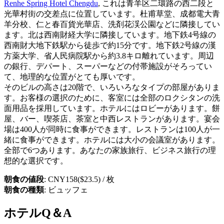
Renhe Spring Hotel Chengdu
, これは青羊区二環路の西二段と
光華村街の交差点に位置しています。杜甫草堂、成都電大青
羊分校、仁と春百貨光華店、洗剤花渓公園などに隣接してい
ます。北は西南財経大学に隣接しています。地下鉄4号線の
西南財大地下鉄駅から徒歩で約15分です。地下鉄2号線の漢
方薬大学、省人民病院駅から約3.8キロ離れています。周辺
の銀行、デパート、スーパーなどの付帯施設がそろってい
て、地理的な位置がとても厚いです。
そのビルの高さは20階で、いろいろなタイプの部屋がありま
す。お客様の選択のために、客室には全部のロクシタンの洗
面用品を採用しています。ホテルにはロビーがあります。餅
屋、バー、喫茶店、茶室と中西レストランがあります。宴会
場は400人が同時に食事ができます。レストランは100人が一
緒に食事ができます。ホテルには大小の会議室があります。
全部で6つあります。あなたの家族旅行、ビジネス旅行の理
想的な選択です。
朝食の値段
: CNY158($23.5) / 枚
朝食の種類
: ビュッフェ
ホテルQ＆A