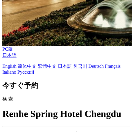
PC版
日本語
English
简体中文
繁體中文
日本語
한국어
Deutsch
Français
Italiano
Русский
今すぐ予約
検 索
Renhe Spring Hotel Chengdu